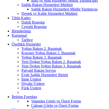
İdari ve Mali Hizmetler Müdür Yardımcıları
Sağlık Bakım Hizmetleri Müdürü
Sağlık Bakım Hizmetleri Müdür Yardımcısı
Destek ve Kalite Hizmetleri Müdürü
Tıbbi Kadro
Dahili Branşlar
Cerrahi Branşlar
Birimlerimiz
Kurumsal
Tarihçe
Özellikli Hizmetler
Yoğun Bakım 2. Basamak
Koroner Yoğun Bakım 2. Basamak
Yoğun Bakım 3. Basamak
Yeni Doğan Yoğun Bakım 2. Basamak
Yeni Doğan Yoğun Bakım 3. Basamak
Palyatif Bakım Servisi
Evde Sağlık Hizmetleri Birimi
İnme Ünitesi
Diyaliz Ünitesi
Fizik Ünitesi
İletişim Formları
Vatandaş Görüş ve Öneri Formu
Çalışan Görüş ve Öneri Formu