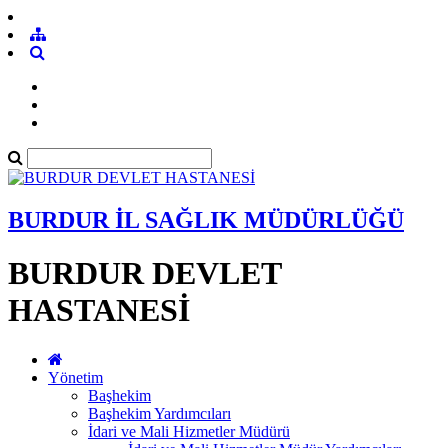
BURDUR İL SAĞLIK MÜDÜRLÜĞÜ
BURDUR DEVLET
HASTANESİ
Yönetim
Başhekim
Başhekim Yardımcıları
İdari ve Mali Hizmetler Müdürü