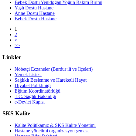
Bebek Dostu Yenidoğan Yoğun Bakım Birimi
Yaşlı Dostu Hastane
Anne Dostu Hastane
Bebek Dostu Hastane
1
2
>
>>
Linkler
Nöbetçi Eczaneler (Burdur ili ve İlçeleri)
Yemek Listesi
Sağlıklı Beslenme ve Hareketli Hayat
Diyabet Polikliniği
Eğitim Koordinatörlüğü
T.C. Sağlık Bakanlığı
e-Devlet Kapısı
SKS Kalite
Kalite Politikamız & SKS Kalite Yönetimi
Hastane yönetimi organizasyon şeması