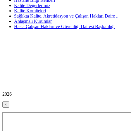
Hastane Bilgi Rehberi
Kalite Değerlerimiz
Kalite Komiteleri
Sağlıkta Kalite, Akretidasyon ve Çalışan Hakları Daire ...
Anlaşmalı Kurumlar
Hasta Çalışan Hakları ve Güvenliği Dairesi Başkanlığı
2026
×