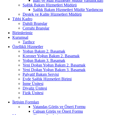
İdari ve Mali Hizmetler Müdür Yardımcıları
Sağlık Bakım Hizmetleri Müdürü
Sağlık Bakım Hizmetleri Müdür Yardımcısı
Destek ve Kalite Hizmetleri Müdürü
Tıbbi Kadro
Dahili Branşlar
Cerrahi Branşlar
Birimlerimiz
Kurumsal
Tarihçe
Özellikli Hizmetler
Yoğun Bakım 2. Basamak
Koroner Yoğun Bakım 2. Basamak
Yoğun Bakım 3. Basamak
Yeni Doğan Yoğun Bakım 2. Basamak
Yeni Doğan Yoğun Bakım 3. Basamak
Palyatif Bakım Servisi
Evde Sağlık Hizmetleri Birimi
İnme Ünitesi
Diyaliz Ünitesi
Fizik Ünitesi
İletişim Formları
Vatandaş Görüş ve Öneri Formu
Çalışan Görüş ve Öneri Formu