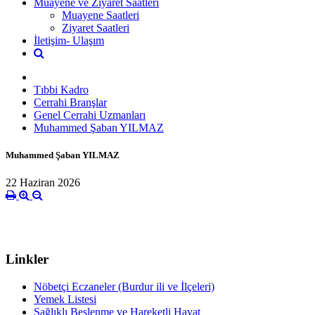
Muayene ve Ziyaret Saatleri
Muayene Saatleri
Ziyaret Saatleri
İletişim- Ulaşım
Tıbbi Kadro
Cerrahi Branşlar
Genel Cerrahi Uzmanları
Muhammed Şaban YILMAZ
Muhammed Şaban YILMAZ
22 Haziran 2026
Linkler
Nöbetçi Eczaneler (Burdur ili ve İlçeleri)
Yemek Listesi
Sağlıklı Beslenme ve Hareketli Hayat