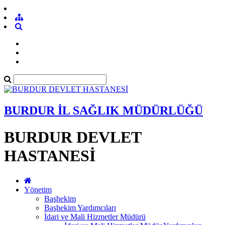
BURDUR İL SAĞLIK MÜDÜRLÜĞÜ
BURDUR DEVLET
HASTANESİ
Yönetim
Başhekim
Başhekim Yardımcıları
İdari ve Mali Hizmetler Müdürü