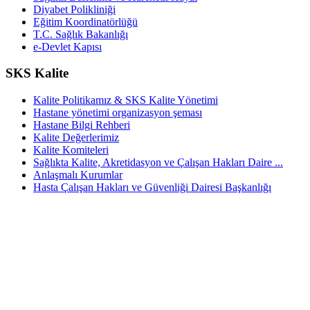
Diyabet Polikliniği
Eğitim Koordinatörlüğü
T.C. Sağlık Bakanlığı
e-Devlet Kapısı
SKS Kalite
Kalite Politikamız & SKS Kalite Yönetimi
Hastane yönetimi organizasyon şeması
Hastane Bilgi Rehberi
Kalite Değerlerimiz
Kalite Komiteleri
Sağlıkta Kalite, Akretidasyon ve Çalışan Hakları Daire ...
Anlaşmalı Kurumlar
Hasta Çalışan Hakları ve Güvenliği Dairesi Başkanlığı