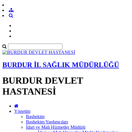
BURDUR İL SAĞLIK MÜDÜRLÜĞÜ
BURDUR DEVLET
HASTANESİ
Yönetim
Başhekim
Başhekim Yardımcıları
İdari ve Mali Hizmetler Müdürü