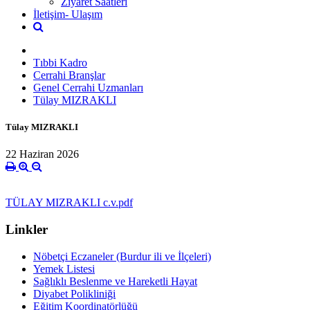
Ziyaret Saatleri
İletişim- Ulaşım
Tıbbi Kadro
Cerrahi Branşlar
Genel Cerrahi Uzmanları
Tülay MIZRAKLI
Tülay MIZRAKLI
22 Haziran 2026
TÜLAY MIZRAKLI c.v.pdf
Linkler
Nöbetçi Eczaneler (Burdur ili ve İlçeleri)
Yemek Listesi
Sağlıklı Beslenme ve Hareketli Hayat
Diyabet Polikliniği
Eğitim Koordinatörlüğü