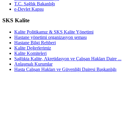
T.C. Sağlık Bakanlığı
e-Devlet Kapısı
SKS Kalite
Kalite Politikamız & SKS Kalite Yönetimi
Hastane yönetimi organizasyon şeması
Hastane Bilgi Rehberi
Kalite Değerlerimiz
Kalite Komiteleri
Sağlıkta Kalite, Akretidasyon ve Çalışan Hakları Daire ...
Anlaşmalı Kurumlar
Hasta Çalışan Hakları ve Güvenliği Dairesi Başkanlığı