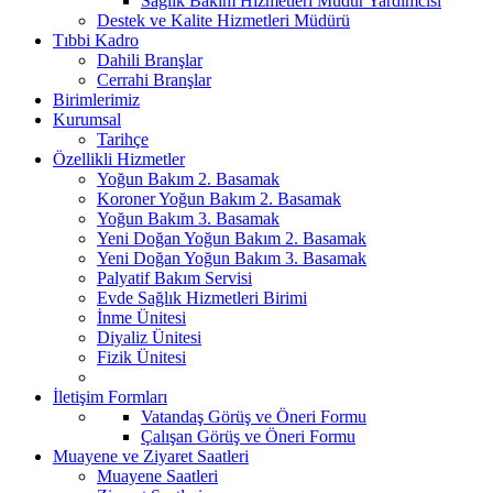
Sağlık Bakım Hizmetleri Müdür Yardımcısı
Destek ve Kalite Hizmetleri Müdürü
Tıbbi Kadro
Dahili Branşlar
Cerrahi Branşlar
Birimlerimiz
Kurumsal
Tarihçe
Özellikli Hizmetler
Yoğun Bakım 2. Basamak
Koroner Yoğun Bakım 2. Basamak
Yoğun Bakım 3. Basamak
Yeni Doğan Yoğun Bakım 2. Basamak
Yeni Doğan Yoğun Bakım 3. Basamak
Palyatif Bakım Servisi
Evde Sağlık Hizmetleri Birimi
İnme Ünitesi
Diyaliz Ünitesi
Fizik Ünitesi
İletişim Formları
Vatandaş Görüş ve Öneri Formu
Çalışan Görüş ve Öneri Formu
Muayene ve Ziyaret Saatleri
Muayene Saatleri