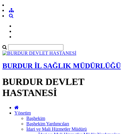
BURDUR İL SAĞLIK MÜDÜRLÜĞÜ
BURDUR DEVLET
HASTANESİ
Yönetim
Başhekim
Başhekim Yardımcıları
İdari ve Mali Hizmetler Müdürü