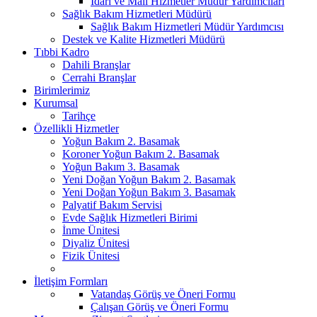
İdari ve Mali Hizmetler Müdür Yardımcıları
Sağlık Bakım Hizmetleri Müdürü
Sağlık Bakım Hizmetleri Müdür Yardımcısı
Destek ve Kalite Hizmetleri Müdürü
Tıbbi Kadro
Dahili Branşlar
Cerrahi Branşlar
Birimlerimiz
Kurumsal
Tarihçe
Özellikli Hizmetler
Yoğun Bakım 2. Basamak
Koroner Yoğun Bakım 2. Basamak
Yoğun Bakım 3. Basamak
Yeni Doğan Yoğun Bakım 2. Basamak
Yeni Doğan Yoğun Bakım 3. Basamak
Palyatif Bakım Servisi
Evde Sağlık Hizmetleri Birimi
İnme Ünitesi
Diyaliz Ünitesi
Fizik Ünitesi
İletişim Formları
Vatandaş Görüş ve Öneri Formu
Çalışan Görüş ve Öneri Formu